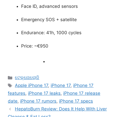
Face ID, advanced sensors
Emergency SOS + satellite
Endurance: 41h, 1000 cycles
Price: ~€950
ଟେକ୍ନୋଲୋଜି
Apple iPhone 17
,
iPhone 17
,
iPhone 17
features
,
iPhone 17 leaks
,
iPhone 17 release
date
,
iPhone 17 rumors
,
iPhone 17 specs
HepatoBurn Review: Does It Help With Liver
Cleanse & Fat Loss?