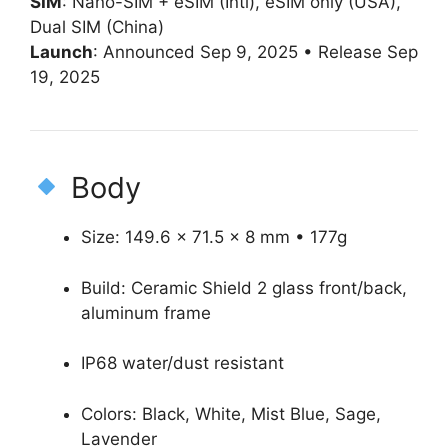
SIM
: Nano-SIM + eSIM (Intl), eSIM only (USA),
Dual SIM (China)
Launch
: Announced Sep 9, 2025 • Release Sep
19, 2025
Body
Size: 149.6 × 71.5 × 8 mm • 177g
Build: Ceramic Shield 2 glass front/back,
aluminum frame
IP68 water/dust resistant
Colors: Black, White, Mist Blue, Sage,
Lavender