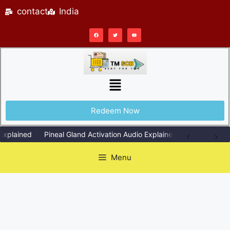
contact
India
Redeem Now
lained
Pineal Gland Activation Audio Explained Simply
Repeati
Menu