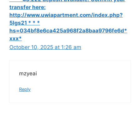
transfer here:
http://www.uwiapartment.com/index.php?
5lgs21 * * *
hs=034bf8e6ca425a968f2a8baa9796fe6d*
ххх*
October 10, 2025 at 1:26 am
mzyeai
Reply