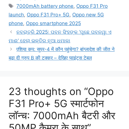
7000mAh battery phone
,
Oppo F31 Pro
launch
,
Oppo F31 Pro+ 5G
,
Oppo new 5G
phone
,
Oppo smartphone 2025
ନବରାତ୍ରି 2025: ପବନ ସିଂହଙ୍କ ‘ପୁଛେ ପବନୱା ଏ
ମାଈ’ ହେଲା ଭକ୍ତିର ନୂଆ ଧମାକା
एशिया कप: सुपर-4 में कौन पहुंचेगा? बांग्लादेश की जीत ने
बढ़ा दी ग्रुप B की टक्कर – देखिए प्वाइंट्स टेबल
23 thoughts on “Oppo
F31 Pro+ 5G स्मार्टफोन
लॉन्च: 7000mAh बैटरी और
50MP कैमरा के साथ”