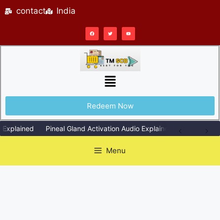
contact
India
Redeem Now
plained
Pineal Gland Activation Audio Explained Simply
Repeat
Menu