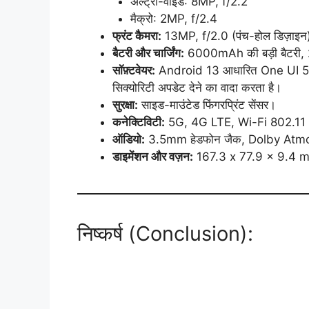
अल्ट्रा-वाइड: 8MP, f/2.2
मैक्रो: 2MP, f/2.4
फ्रंट कैमरा:
13MP, f/2.0 (पंच-होल डिज़ाइन
बैटरी और चार्जिंग:
6000mAh की बड़ी बैटरी, 25W
सॉफ़्टवेयर:
Android 13 आधारित One UI 5.
सिक्योरिटी अपडेट देने का वादा करता है।
सुरक्षा:
साइड-माउंटेड फिंगरप्रिंट सेंसर।
कनेक्टिविटी:
5G, 4G LTE, Wi-Fi 802.11 
ऑडियो:
3.5mm हेडफोन जैक, Dolby Atmos
डाइमेंशन और वज़न:
167.3 x 77.9 x 9.4 m
निष्कर्ष (Conclusion):