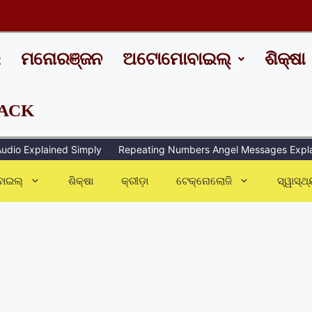
ର
ମନୋରଞ୍ଜନ
ଅଟୋମୋବାଇଲ୍
ଶିକ୍ଷା
ACK
io Explained Simply
Repeating Numbers Angel Messages Explained
ାଇଲ୍
ଶିକ୍ଷା
କ୍ରୀଡ଼ା
ଟେକ୍ନୋଲୋଜି
ସ୍ୱାସ୍ଥ