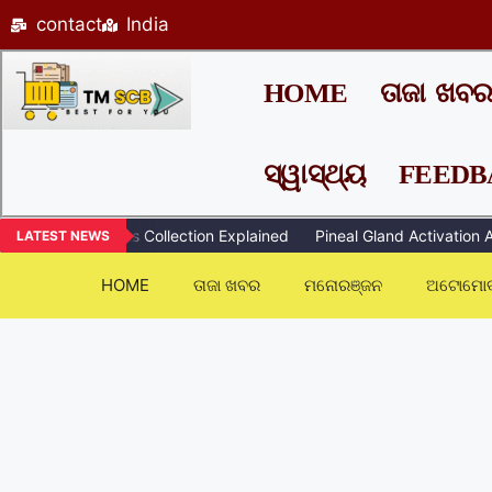
contact
India
HOME
ତାଜା ଖବ
ସ୍ୱାସ୍ଥ୍ୟ
FEEDB
dworking Plans Collection Explained
Pineal Gland Activation Aud
LATEST NEWS
HOME
ତାଜା ଖବର
ମନୋରଞ୍ଜନ
ଅଟୋମୋବ