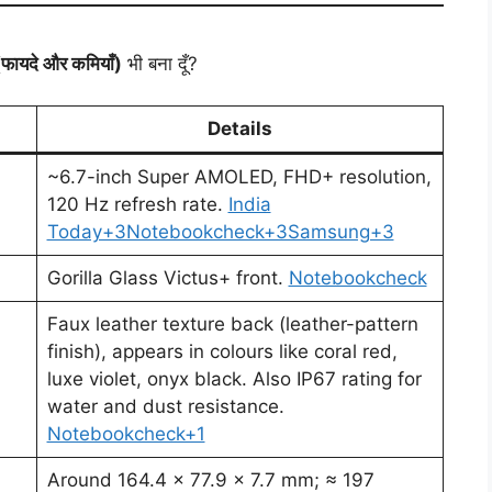
ू (फायदे और कमियाँ)
भी बना दूँ?
Details
~6.7-inch Super AMOLED, FHD+ resolution,
120 Hz refresh rate.
India
Today+3Notebookcheck+3Samsung+3
Gorilla Glass Victus+ front.
Notebookcheck
Faux leather texture back (leather-pattern
finish), appears in colours like coral red,
luxe violet, onyx black. Also IP67 rating for
water and dust resistance.
Notebookcheck+1
Around 164.4 × 77.9 × 7.7 mm; ≈ 197